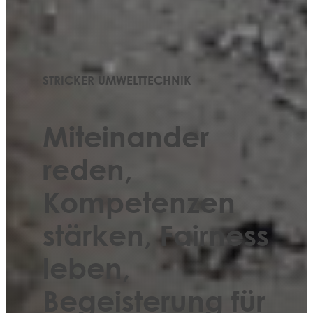
STRICKER UMWELTTECHNIK
Miteinander
reden,
Kompetenzen
stärken, Fairness
leben,
Begeisterung für