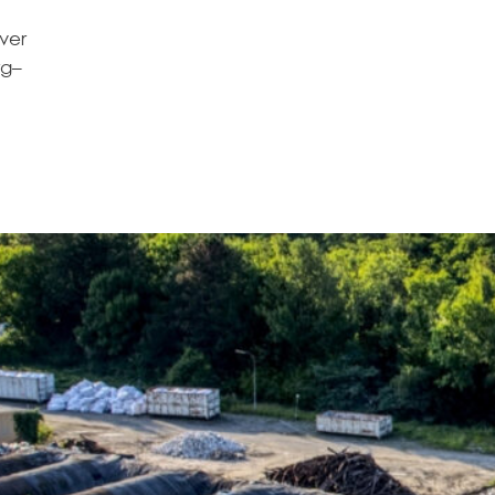
over
rg–