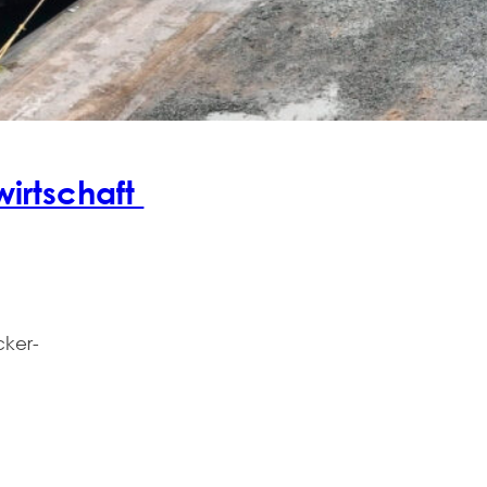
wirtschaft
cker-