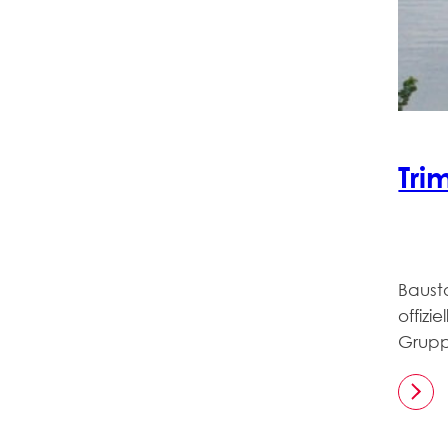
Tri
Baust
offizi
Grupp