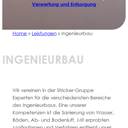
gef
Verwertung und Entsorgung
Home
»
Leistungen
»
Ingenieurbau
INGENIEURBAU
Wir vereinen in der Stricker-Gruppe
Experten für die verschiedensten Bereiche
des Ingenieurbaus. Eine unserer
Kompetenzen ist die Sanierung von Wasser,
Böden, Ab- und Bodenluft. Mit erprobten
Maßnahmen und Verfahren entfernt unser