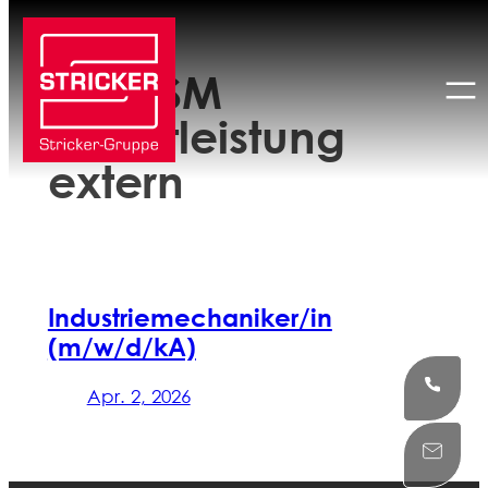
Zum
Inhalt
Ort:
SSM
springen
Dienstleistung
extern
Industriemechaniker/in
(m/w/d/kA)
Apr. 2, 2026