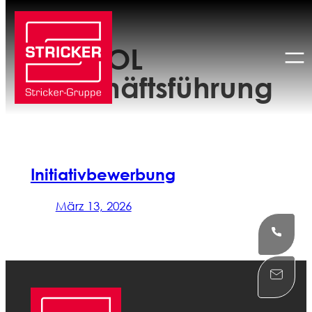
Zum
Inhalt
Ort:
HOL
springen
Geschäftsführung
Initiativbewerbung
März 13, 2026