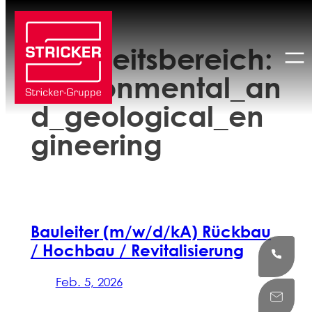
Zum
Inhalt
Tätigkeitsbereich:
springen
environmental_an
d_geological_en
gineering
Bauleiter (m/w/d/kA) Rückbau
/ Hochbau / Revitalisierung
Feb. 5, 2026