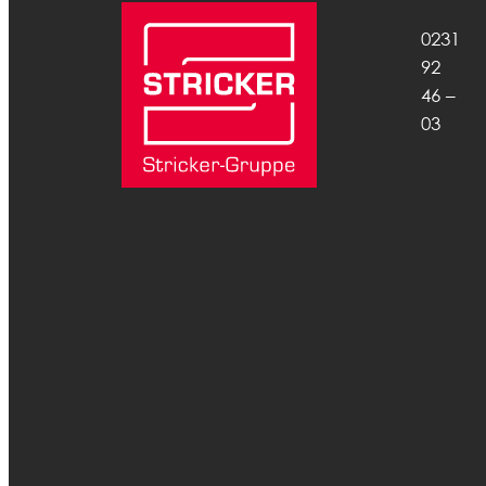
0231
92
46 –
03