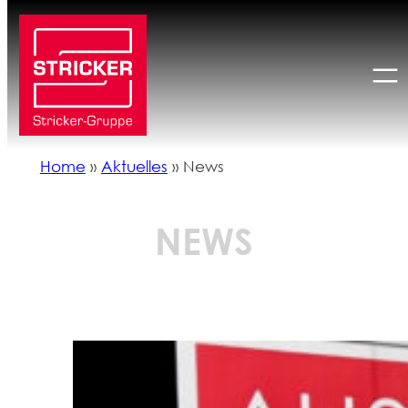
Zum
Inhalt
springen
Home
»
Aktuelles
»
News
NEWS